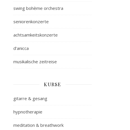
swing bohème orchestra
seniorenkonzerte
achtsamkeitskonzerte
d’anicca
musikalische zeitreise
KURSE
gitarre & gesang
hypnotherapie
meditation & breathwork