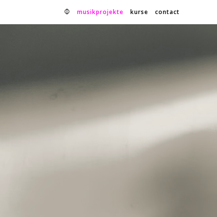
⏀
musikprojekte
kurse
contact