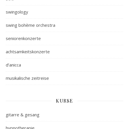
swingology
swing bohème orchestra
seniorenkonzerte
achtsamkeitskonzerte
d’anicca
musikalische zeitreise
KURSE
gitarre & gesang
hypnotherapie